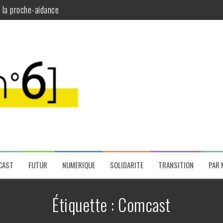
t la proche-aidance
plinaires
a santé mentale
santé mentale
CAST
FUTUR
NUMERIQUE
SOLIDARITE
TRANSITION
PAR 
Étiquette :
Comcast