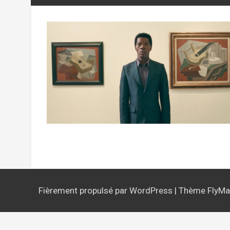
Fièrement propulsé par WordPress
|
Thème
FlyM