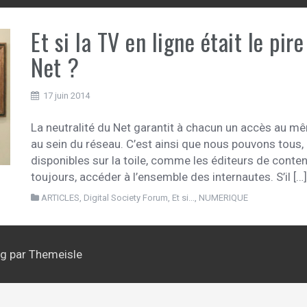
Et si la TV en ligne était le pir
Net ?
17 juin 2014
La neutralité du Net garantit à chacun un accès au m
au sein du réseau. C’est ainsi que nous pouvons tous,
disponibles sur la toile, comme les éditeurs de conten
toujours, accéder à l’ensemble des internautes. S’il […
ARTICLES
,
Digital Society Forum
,
Et si...
,
NUMERIQUE
ag
par Themeisle