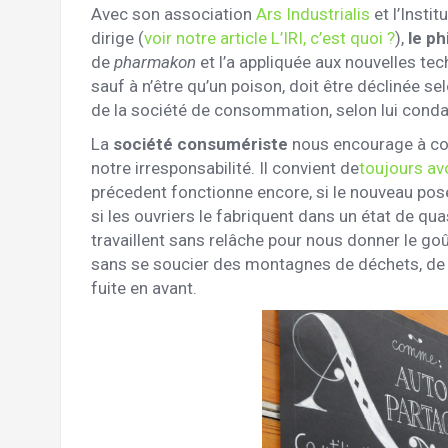
Avec son association
Ars Industrialis
et l’Insti
dirige (
voir notre article L’IRI, c’est quoi ?
),
le ph
de
pharmakon
et l’a appliquée aux nouvelles tec
sauf à n’être qu’un poison, doit être déclinée se
de la société de consommation, selon lui cond
La
société consumériste
nous encourage à co
notre irresponsabilité. Il convient de
toujours av
précedent fonctionne encore, si le nouveau p
si les ouvriers le fabriquent dans un état de qua
travaillent sans relâche pour nous donner le g
sans se soucier des montagnes de déchets, de p
fuite en avant.