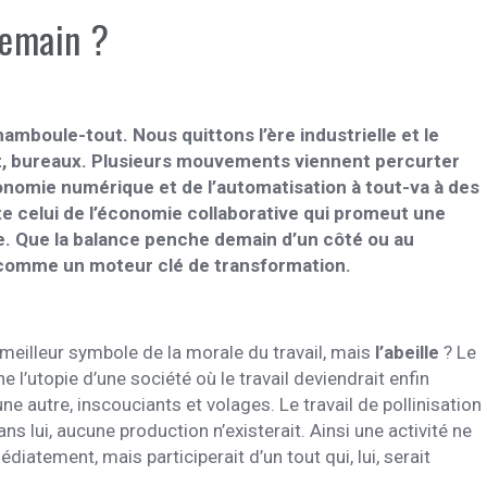
demain ?
amboule-tout. Nous quittons l’ère industrielle et le
riat, bureaux. Plusieurs mouvements viennent percurter
économie numérique et de l’automatisation à tout-va à des
te celui de l’économie collaborative qui promeut une
ge. Que la balance penche demain d’un côté ou au
me comme un moteur clé de transformation.
le meilleur symbole de la morale du travail, mais
l’abeille
? Le
rne l’utopie d’une société où le travail deviendrait enfin
une autre, inscouciants et volages. Le travail de pollinisation
ans lui, aucune production n’existerait. Ainsi une activité ne
iatement, mais participerait d’un tout qui, lui, serait