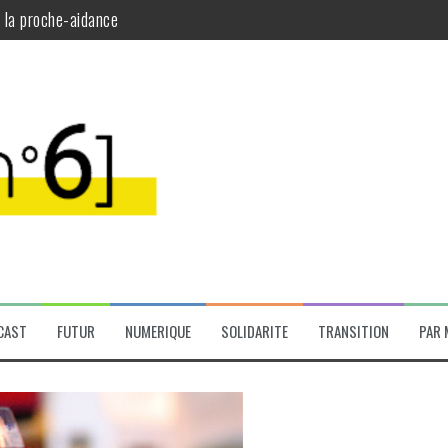
t la proche-aidance
plinaires
a santé mentale
santé mentale
CAST
FUTUR
NUMERIQUE
SOLIDARITE
TRANSITION
PAR 