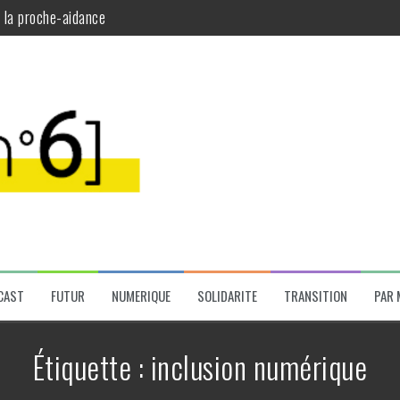
t la proche-aidance
plinaires
a santé mentale
santé mentale
CAST
FUTUR
NUMERIQUE
SOLIDARITE
TRANSITION
PAR 
Étiquette :
inclusion numérique